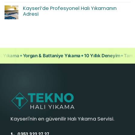
Evde
Nelere
Koltuk
Kayseri’de Profesyonel Halı Yıkamanın
Dikkat
Silmek
Edilmeli?
Adresi
Neden
Yetersiz
Yorum
Kalır?
yok
Kayseri’de
Profesyonel
Halı
Yıkamanın
Adresi
Yıkama
✦
Yorgan & Battaniye Yıkama
✦
10 Yıllık Deneyim
✦
Tam Oto
Kayseri'nin en güvenilir Halı Yıkama Servisi.
0352 322 27 27