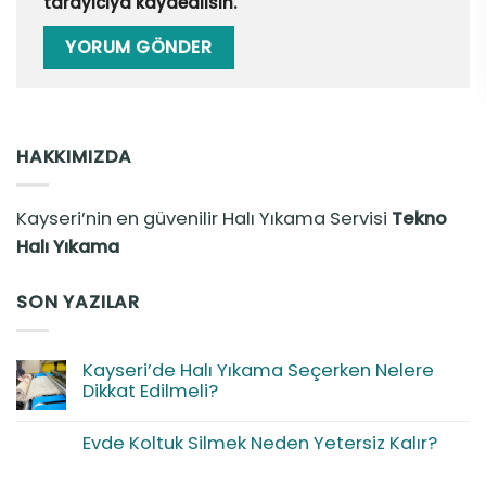
tarayıcıya kaydedilsin.
HAKKIMIZDA
Kayseri’nin en güvenilir Halı Yıkama Servisi
Tekno
Halı Yıkama
SON YAZILAR
Kayseri’de Halı Yıkama Seçerken Nelere
Dikkat Edilmeli?
Yorum
yok
Evde Koltuk Silmek Neden Yetersiz Kalır?
Kayseri’de
Halı
Yorum
Yıkama
yok
Seçerken